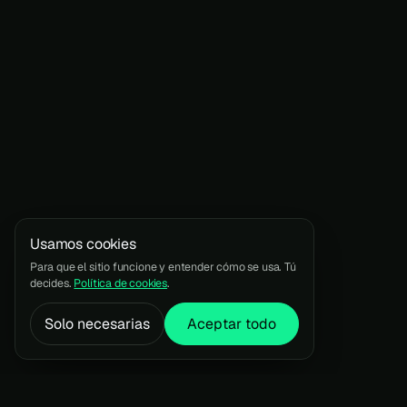
Contacto
Care®
Intelligence®
Impulse®
© 2020—2026 Andez Consultores™
Bucaramanga, Santander, Colombia
·
+5
Usamos cookies
Para que el sitio funcione y entender cómo se usa. Tú
decides.
Política de cookies
.
Solo necesarias
Aceptar todo