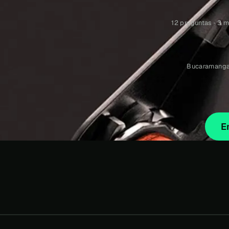
12 preguntas · 3 
Bucaramanga,
E