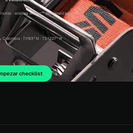
minutos · análisis Andez™ personalizado
 Colombia · 7.1193° N · 73.1227° W
mpezar checklist