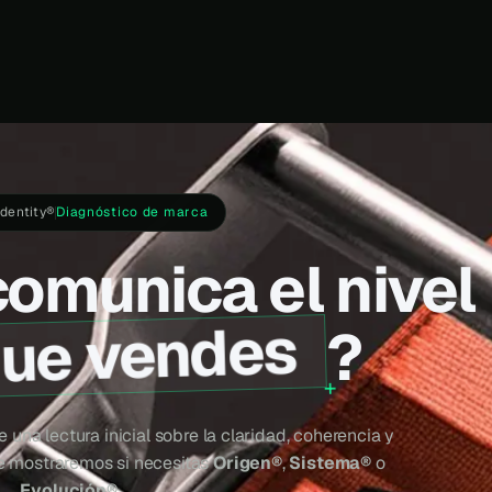
Identity®
Diagnóstico de marca
omunica el nivel
que vendes
?
 una lectura inicial sobre la claridad, coherencia y
te mostraremos si necesitas
Origen®
,
Sistema®
o
Evolución®
.