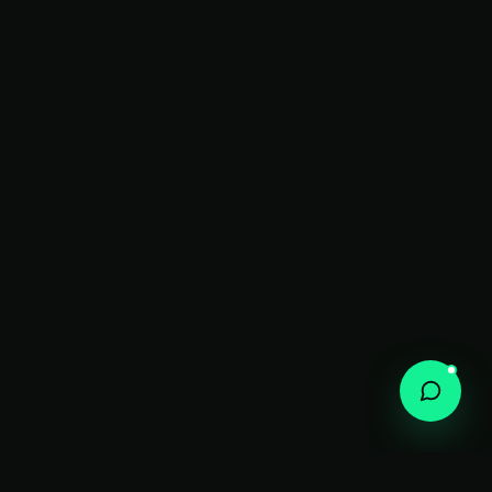
in
Ig
X
Volver arriba ↑